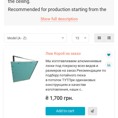
the ceiling.
Recommended for production starting from the
size of 50x60 cm or with a total hatch leaf area
Show full description
of ​​0.3 sq.m.
Люк Короб на заказ
Мы изготавливаем алюминиевые
люки под покраску всех видов и
размеров на заказ.Рекомендации по
подбору потайного люка
в потолок ТУТПри одинаковых
конструкциях и качестве
изготовления, наши с..
₴ 1,700 грн.
Add to cart