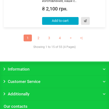
изготовления, наши с..
₴ 2,100 грн.
Add to cart
1
2
3
4
>
>|
Showing 1 to 15 of 55 (4 Pages)
Information
Customer Service
Additionally
Our contacts