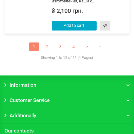
изготовления, наши с..
₴ 2,100 грн.
Add to cart
1
2
3
4
>
>|
Showing 1 to 15 of 55 (4 Pages)
Information
Customer Service
Additionally
Our contacts