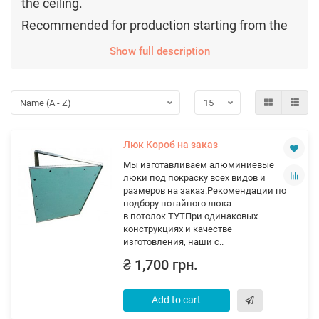
the ceiling.
Recommended for production starting from the
size of 50x60 cm or with a total hatch leaf area
Show full description
of ​​0.3 sq.m.
Люк Короб на заказ
Мы изготавливаем алюминиевые
люки под покраску всех видов и
размеров на заказ.Рекомендации по
подбору потайного люка
в потолок ТУТПри одинаковых
конструкциях и качестве
изготовления, наши с..
₴ 1,700 грн.
Add to cart