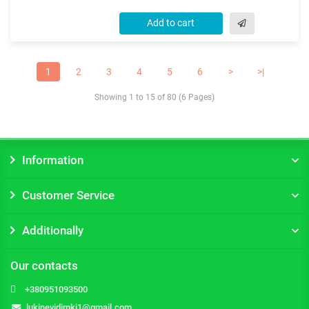
Add to cart
1
2
3
4
5
6
>
>|
Showing 1 to 15 of 80 (6 Pages)
Information
Customer Service
Additionally
Our contacts
+380951093500
lukinevidimki1@gmail.com