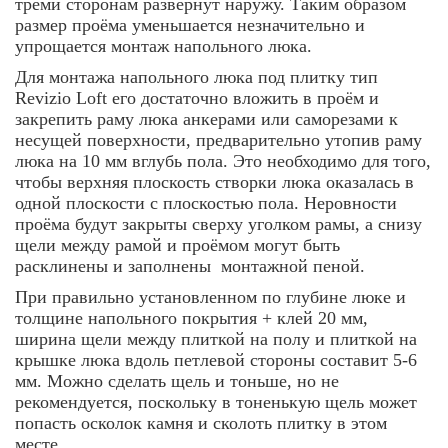
трёми сторонам развёрнут наружу. Таким образом
размер проёма уменьшается незначительно и
упрощается монтаж напольного люка.
Для монтажа напольного люка под плитку тип
Revizio Loft его достаточно вложить в проём и
закрепить раму люка анкерами или саморезами к
несущей поверхности, предварительно утопив раму
люка на 10 мм вглубь пола. Это необходимо для того,
чтобы верхняя плоскость створки люка оказалась в
одной плоскости с плоскостью пола. Неровности
проёма будут закрыты сверху уголком рамы, а снизу
щели между рамой и проёмом могут быть
расклинены и заполнены монтажной пеной.
При правильно установленном по глубине люке и
толщине напольного покрытия + клей 20 мм,
ширина щели между плиткой на полу и плиткой на
крышке люка вдоль петлевой стороны составит 5-6
мм. Можно сделать щель и тоньше, но не
рекомендуется, поскольку в тоненькую щель может
попасть осколок камня и сколоть плитку в этом
месте.