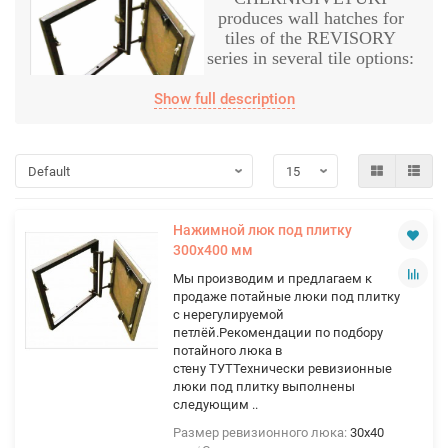
produces wall hatches for
tiles of the REVISORY
series in several tile options:
Show full description
1. Non-adjustable hatch for
tiles
SMART
- an economical version of hatches for
tiles with a non-adjustable loop and small gaps in the
places where the curtains are connected.
Recommended for installation in small openings in
the wall, with unimportant finishing material (such
Нажимной люк под плитку
as mosaic) and 3 mm joints between tiles. They can
300х400 мм
be
open
(with the front front hanging
Мы производим и предлагаем к
forward),
sliding
(with displacement towards the
продаже потайные люки под плитку
side parallel to the wall),
folding
(on a single-link
с нерегулируемой
hanger) and with a
removable
cover.
петлёй.Рекомендации по подбору
потайного люка в
They open up either under pressure.
стену ТУТТехнически ревизионные
люки под плитку выполнены
следующим ..
Размер ревизионного люка:
30х40