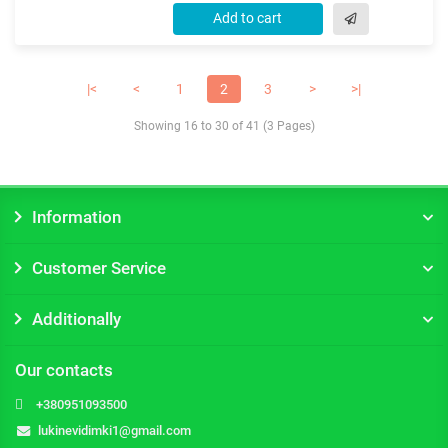
Add to cart
|<
<
1
2
3
>
>|
Showing 16 to 30 of 41 (3 Pages)
Information
Customer Service
Additionally
Our contacts
+380951093500
lukinevidimki1@gmail.com