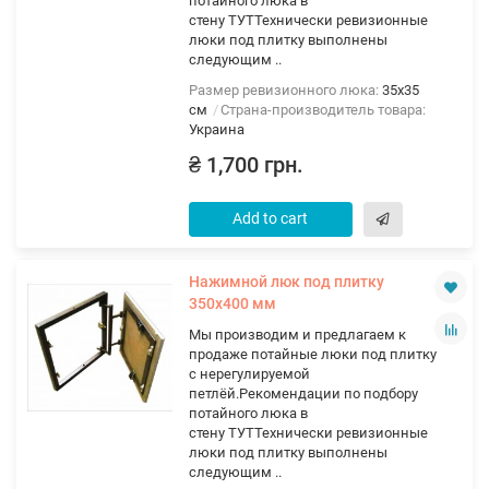
потайного люка в
стену ТУТТехнически ревизионные
люки под плитку выполнены
следующим ..
Размер ревизионного люка:
35х35
см
Страна-производитель товара:
Украина
₴ 1,700 грн.
Add to cart
Нажимной люк под плитку
350х400 мм
Мы производим и предлагаем к
продаже потайные люки под плитку
с нерегулируемой
петлёй.Рекомендации по подбору
потайного люка в
стену ТУТТехнически ревизионные
люки под плитку выполнены
следующим ..