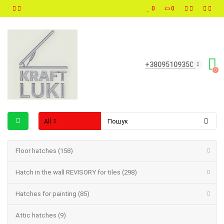
0
0
+380951093500
0
All
Floor hatches (158)
Hatch in the wall REVISORY for tiles (298)
Hatches for painting (85)
Attic hatches (9)