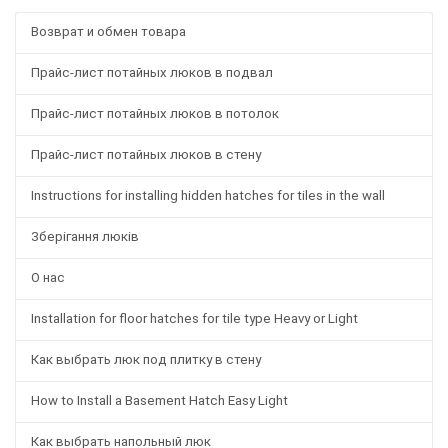
Возврат и обмен товара
Прайс-лист потайных люков в подвал
Прайс-лист потайных люков в потолок
Прайс-лист потайных люков в стену
Instructions for installing hidden hatches for tiles in the wall
Зберігання люків
О нас
Installation for floor hatches for tile type Heavy or Light
Как выбрать люк под плитку в стену
How to Install a Basement Hatch Easy Light
Как выбрать напольный люк